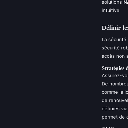
solutions
N
intuitive.
Définir le
La sécurité
sécurité ro
accès non a
Stratégies 
Assurez-vou
De nombreus
comme la lo
de renouve
définies vi
permet de c