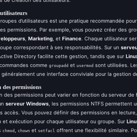
s de création des utilisateurs.
tilisateurs
roupes d’utilisateurs est une pratique recommandée pour 
des permissions. Par exemple, vous pouvez créer des gr
eloppeurs
,
Marketing
, et
Finance
. Chaque utilisateur se
roupe correspondant à ses responsabilités. Sur un
serve
Active Directory facilite cette gestion, tandis que sur
Linu
s commandes comme
et
sont utilisées. Le
groupadd
usermod
 généralement une interface conviviale pour la gestion 
n des permissions
on des permissions peut varier en fonction du serveur de f
 un
serveur Windows
, les permissions NTFS permettent u
es accès. Vous pouvez définir des permissions en lecture, 
n et exécution pour chaque utilisateur ou groupe. Sur
Linu
s
,
et
offrent une flexibilité similaire. Po
chmod
chown
setfacl