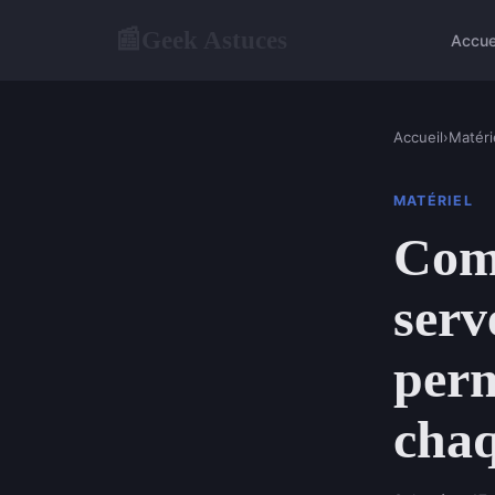
Geek Astuces
📰
Accue
Accueil
›
Matéri
MATÉRIEL
Com
serv
perm
chaq