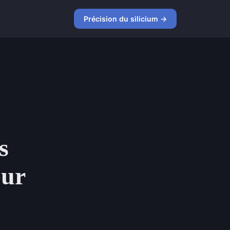
Précision du silicium →
s
our