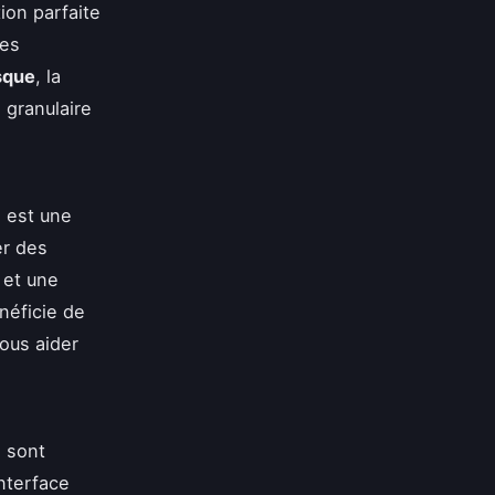
ion parfaite
es
sque
, la
 granulaire
 est une
er des
 et une
néficie de
ous aider
, sont
interface