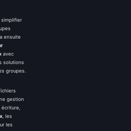
simplifier
oupes
ra ensuite
ur
x
avec
s solutions
des groupes.
ichiers
ne gestion
écriture,
x
, les
ur les