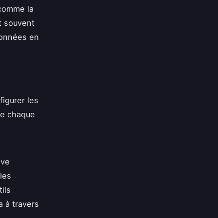
 comme la
t souvent
données en
figurer les
que chaque
ive
les
ils
a à travers