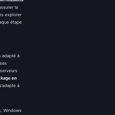
assurer la
ns explorer
haque étape
s adapté à
 ses
 serveurs
ckage en
s’adapte à
s, Windows