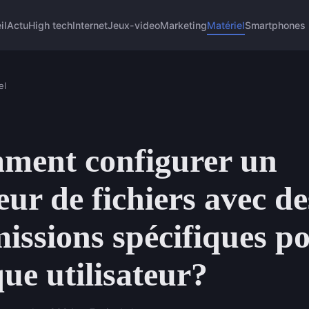
il
Actu
High tech
Internet
Jeux-video
Marketing
Matériel
Smartphones
el
ment configurer un
eur de fichiers avec de
issions spécifiques p
ue utilisateur?