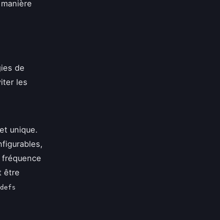
e manière
gies de
iter les
et unique.
figurables,
a fréquence
t être
defs