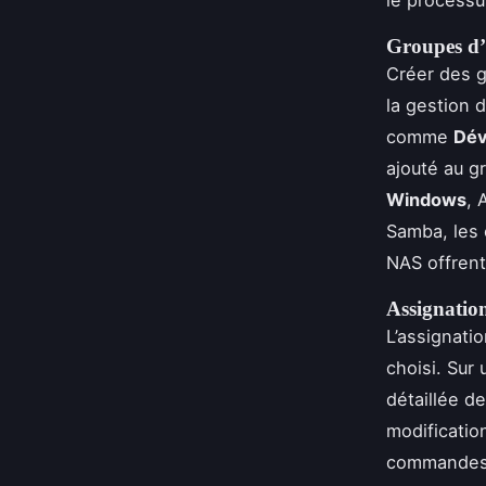
le processu
Groupes d’u
Créer des g
la gestion 
comme
Dév
ajouté au g
Windows
, 
Samba, le
NAS offrent
Assignatio
L’assignati
choisi. Sur
détaillée d
modificatio
commande