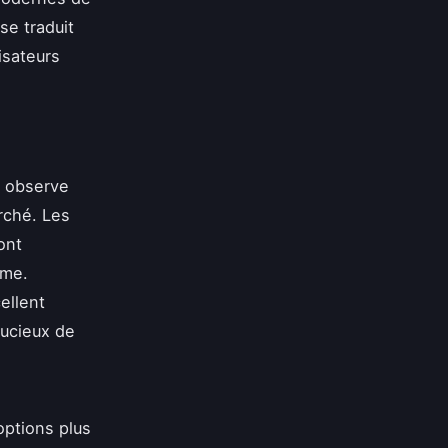
e traduit
isateurs
n observe
rché. Les
ont
mme.
ellent
soucieux de
ptions plus