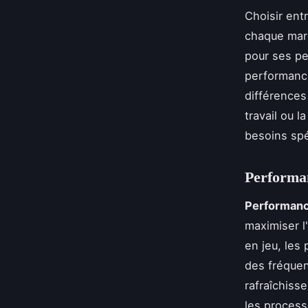
Choisir ent
chaque marq
pour ses pe
performance
différences
travail ou 
besoins spé
Performan
Performanc
maximiser l
en jeu, les 
des fréquen
rafraîchiss
les process