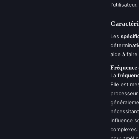
l'utilisateur.
Caractéri
Les
spécifi
déterminati
aide à faire
Fréquence e
La
fréquenc
Elle est me
processeur 
généraleme
nécessitant
influence so
complexes. 
pour amélio