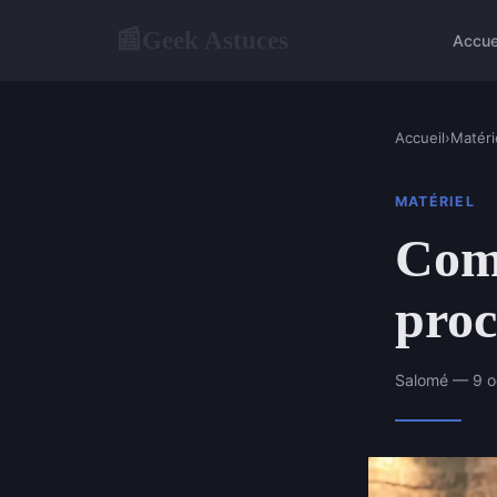
Geek Astuces
📰
Accue
Accueil
›
Matéri
MATÉRIEL
Com
proc
Salomé — 9 o