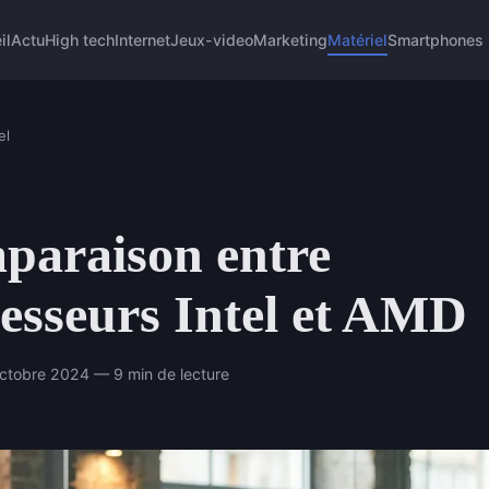
il
Actu
High tech
Internet
Jeux-video
Marketing
Matériel
Smartphones
el
paraison entre
esseurs Intel et AMD
ctobre 2024 — 9 min de lecture