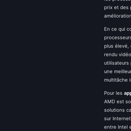
prix et des
amélioratio
En ce qui c
processeur
plus élevé,
rendu vidéo
utilisateur
une meille
multitâche i
Pour les
ap
AMD est so
solutions c
sur Interne
entre Intel