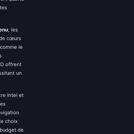
tes
tenu
, les
 de cœurs
s comme le
s
D offrent
sitant un
re Intel et
des
avigation
le choix
 budget de