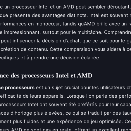
re un processeur Intel et un AMD peut sembler déroutant,
ue présente des avantages distincts. Intel est souvent
rformances en monocœur, tandis qu’AMD brille avec un r
 impressionnant, surtout pour le multitâche. Comprendr
 peut influencer la décision d'achat, que ce soit pour le g
la création de contenu. Cette comparaison vous aidera à c
cifiques et à prendre une décision éclairée.
ce des processeurs Intel et AMD
e processeurs
est un sujet crucial pour les utilisateurs 
'efficacité de leurs appareils. Lorsque l'on parle des per
processeurs Intel ont souvent été préférés pour leur capac
ces d'horloge plus élevées, ce qui se traduit par des tau
ement plus fluides et une expérience de jeu optimisée. C
eurs AMD ne sont pas en reste, offrant un excellent rapp