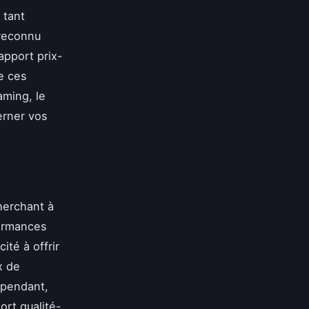
 tant
 reconnu
apport prix-
e ces
aming, le
erner vos
cherchant à
formances
ité à offrir
x de
ependant,
ort qualité-