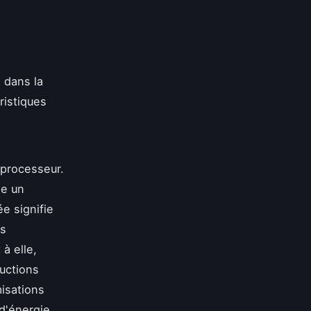
 dans la
ristiques
 processeur.
le un
e signifie
es
à elle,
ructions
isations
d'énergie.