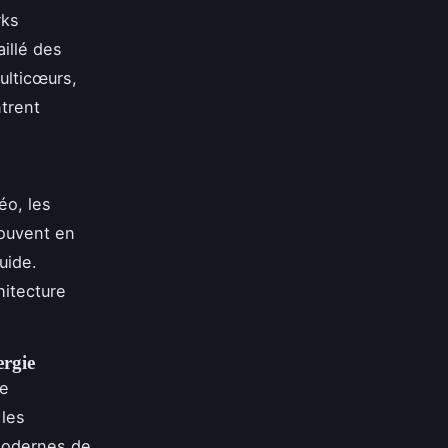
rks
illé des
ulticœurs,
trent
éo, les
souvent en
uide.
hitecture
ergie
re
les
modernes de