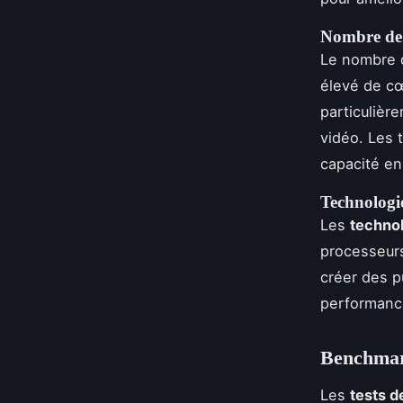
Nombre de 
Le nombre
élevé de cœ
particulièr
vidéo. Les 
capacité en
Technologie
Les
technol
processeurs
créer des p
performance
Benchmark
Les
tests 