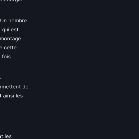
. Un nombre
 qui est
e montage
e cette
 fois.
s
ermettent de
 ainsi les
t les